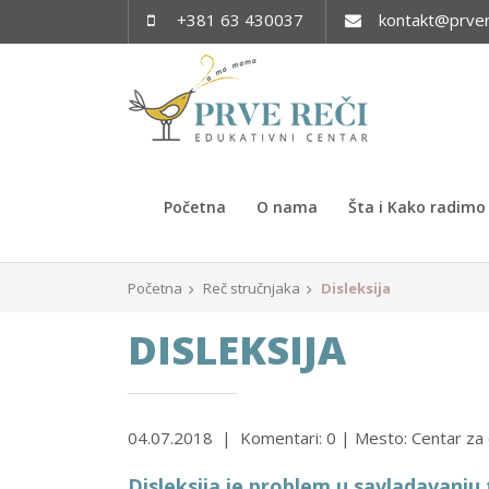
+381 63 430037
kontakt@prver
Početna
O nama
Šta i Kako radimo
Početna
Reč stručnjaka
Disleksija
DISLEKSIJA
04.07.2018
|
Komentari: 0
| Mesto: Centar za 
Disleksija je problem u savladavanju