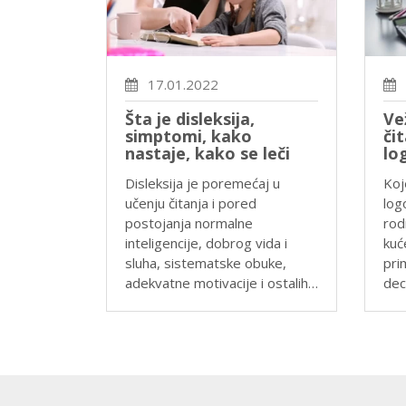
17.01.2022
n
Šta je disleksija,
Ve
simptomi, kako
čit
nastaje, kako se leči
lo
an izgovor
Disleksija je poremećaj u
Koj
broj dece
učenju čitanja i pored
log
izgovara
postojanja normalne
rod
be koje
inteligencije, dobrog vida i
kuć
uće, pro…
sluha, sistematske obuke,
pri
adekvatne motivacije i ostalih…
dec