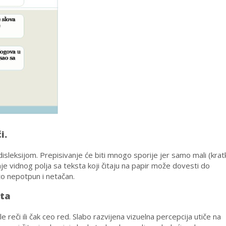
i.
sleksijom. Prepisivanje će biti mnogo sporije jer samo mali (krat
 vidnog polja sa teksta koji čitaju na papir može dovesti do
to nepotpun i netačan.
kta
le reči ili čak ceo red. Slabo razvijena vizuelna percepcija utiče na