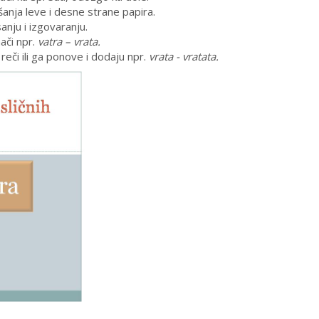
anja leve i desne strane papira.
anju i izgovaranju.
ači npr.
vatra – vrata.
 reči ili ga ponove i dodaju npr.
vrata - vratata.