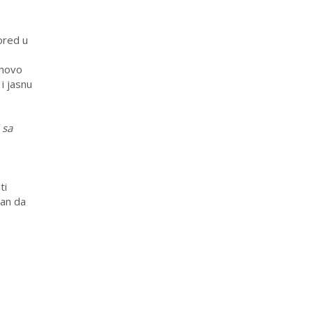
ored u
ihovo
 i jasnu
 sa
ti
dan da