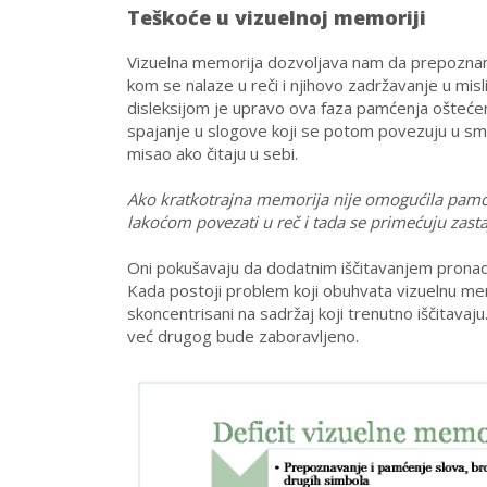
Teškoće u viz
uelnoj memoriji
Vizuelna memorija dozvoljava nam da prepoznamo
kom se nalaze u reči i njihovo zadržavanje u mi
disleksijom je upravo ova faza pamćenja oštećen
spajanje u slogove koji se potom povezuju u smisle
misao ako čitaju u sebi.
Ako kratkotrajna memorija nije omogućila pamćenj
lakoćom povezati u reč i tada se primećuju zasta
Oni pokušavaju da dodatnim iščitavanjem pronadju i
Kada postoji problem koji obuhvata vizuelnu memor
skoncentrisani na sadržaj koji trenutno iščitava
već drugog bude zaboravljeno.