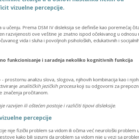
cit vizuelne percepcije.
ća u učenju. Prema DSM IV disleksija se definiše kao poremećaj čita
pen razvijenosti ove veštine je znatno ispod očekivanog u odnosu 
uvanog vida i sluha i povoljnoh psiholoških, edukativnih i socijalni
 funkcionisanje i saradnja nekoliko kognitivnih funkcija
 - prostornu analizu slova, slogova, njihovih kombinacija kao i njo
tiviranje
analitičkih jezičkih procesa
koji su odgovorni za prepoz
je značenja pročitanom.
 razvijen ili oštećen postoje i različiti tipovi disleksije
.
izuelne percepcije
je nije fizički problem sa vidom ili očima već neurološki problem 
 testove kako bili sigurni da problem sa vidom nije u vezi sa probl