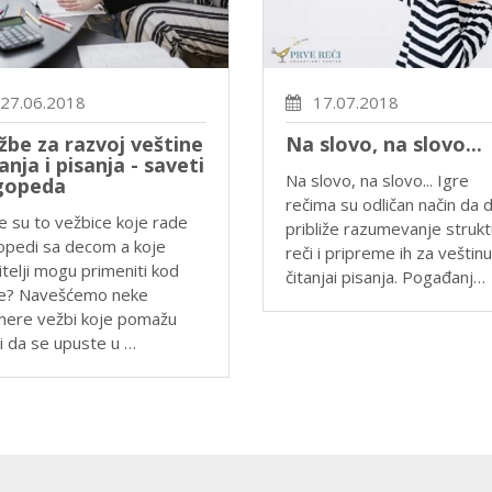
27.06.2018
17.07.2018
žbe za razvoj veštine
Na slovo, na slovo...
anja i pisanja - saveti
Na slovo, na slovo... Igre
gopeda
rečima su odličan način da d
e su to vežbice koje rade
približe razumevanje struk
opedi sa decom a koje
reči i pripreme ih za veštinu
itelji mogu primeniti kod
čitanjai pisanja. Pogađanj…
e? Navešćemo neke
mere vežbi koje pomažu
i da se upuste u …