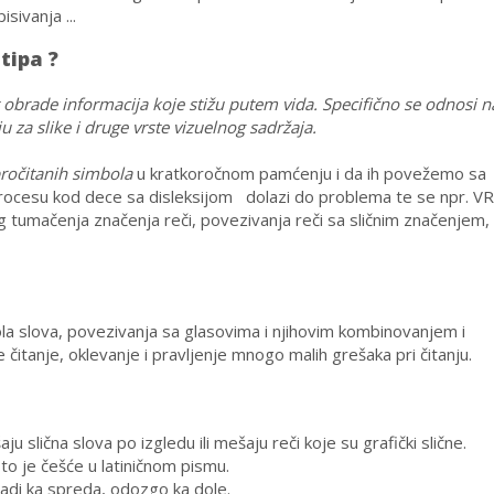
sivanja ...
tipa ?
 obrade informacija koje stižu putem vida. Specifično se odnosi n
 za slike i druge vrste vizuelnog sadržaja.
ročitanih simbola
u kratkoročnom pamćenju i da ih povežemo sa
procesu kod dece sa disleksijom dolazi do problema te se npr. V
tumačenja značenja reči, povezivanja reči sa sličnim značenjem,
a slova, povezivanja sa glasovima i njihovim kombinovanjem i
čitanje, oklevanje i pravljenje mnogo malih grešaka pri čitanju.
 slična slova po izgledu ili mešaju reči koje su grafički slične.
sto je češće u latiničnom pismu.
adi ka spreda, odozgo ka dole.