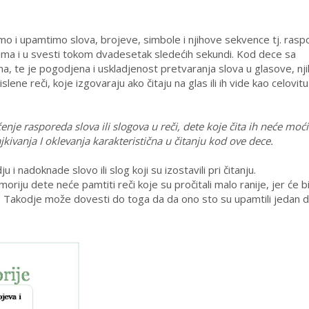
 i upamtimo slova, brojeve, simbole i njihove sekvence tj. rasp
slima i u svesti tokom dvadesetak sledećih sekundi. Kod dece sa
a, te je pogodjena i uskladjenost pretvaranja slova u glasove, nj
ne reči, koje izgovaraju ako čitaju na glas ili ih vide kao celovitu
e rasporeda slova ili slogova u reči, dete koje čita ih neće moći
jkivanja I oklevanja karakteristična u čitanju kod ove dece.
 nadoknade slovo ili slog koji su izostavili pri čitanju.
iju dete neće pamtiti reči koje su pročitali malo ranije, jer će bi
ju. Takodje može dovesti do toga da da ono sto su upamtili jedan 