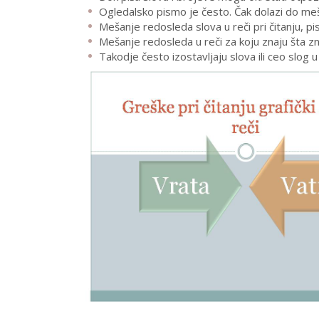
Ogledalsko pismo je često. Čak dolazi do meš
Mešanje redosleda slova u reči pri čitanju, pis
Mešanje redosleda u reči za koju znaju šta zn
Takodje često izostavljaju slova ili ceo slog u