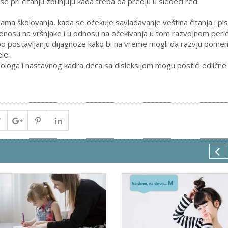
 pri čitanju zbunjuju kada treba da predju u sledeći red.
ama školovanja, kada se očekuje savladavanje veština čitanja i pis
dnosu na vršnjake i u odnosu na očekivanja u tom razvojnom peri
 po postavljanju dijagnoze kako bi na vreme mogli da razvju pome
le.
hologa i nastavnog kadra deca sa disleksijom mogu postići odlične