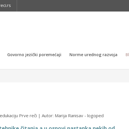
eci.rs
Govorno jezički poremećaji
Norme urednog razvoja
B
edukaciju Prve reči | Autor: Marija Ranisav - logoped
 tehnike čitanja a u osnovi nastanka nekih od