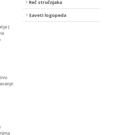
Reč stručnjaka
Saveti logopeda
nja (
na
h
hovu
navanje
u
emima