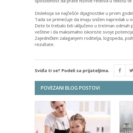
sposobnost da prate nizove redova u tekstu te se
Disleksija se najčešće dijagnostike u prvim godin
Tada se primećuje da imaju snižen napredak u o
Dete bi trebalo biti uključeno u tretman odmah
veštine i da maksimalno iskoriste svoje potencije
Zajedničkim zalaganjem roditelja, logopeda, psi
rezultate.
Sviđa ti se? Podeli sa prijateljima.
POVEZANI BLOG POSTOVI