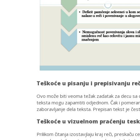
Teškoće u pisanju i prepisivanju reč
Ovo može biti veoma težak zadatak za decu sa di
teksta mogu zapamtiti odjednom. Čak i pomeranje
zaboravljanje dela teksta. Prepisan tekst je čes
Teškoće u vizuelnom praćenju tes
Prilikom čitanja izostavjlaju kraj reči, preskaču ce