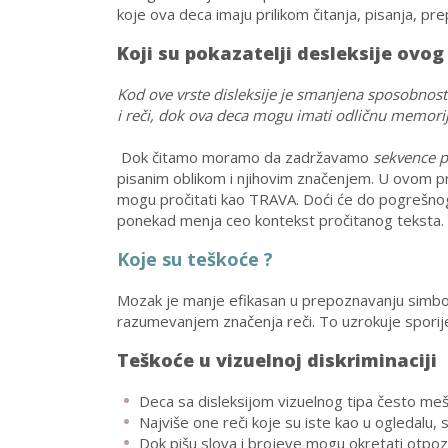
koje ova deca imaju prilikom čitanja, pisanja, prepi
Koji su pokazatelji desleksije ovog 
Kod ove vrste disleksije je smanjena sposobnost
i reči, dok ova deca mogu imati odličnu memoriju
Dok čitamo moramo da zadržavamo
sekvence p
pisanim oblikom i njihovim značenjem. U ovom 
mogu pročitati kao TRAVA. Doći će do pogrešnog 
ponekad menja ceo kontekst pročitanog teksta.
Koje su teškoće ?
Mozak je manje efikasan u prepoznavanju simbol
razumevanjem značenja reči. To uzrokuje sporije 
Teškoće u vizuelnoj diskriminaciji
Deca sa disleksijom vizuelnog tipa često mešaju
Najviše one reči koje su iste kao u ogledalu, 
Dok pišu slova i brojeve mogu okretati otpoz