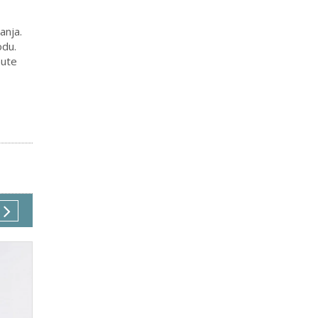
anja.
odu.
nute