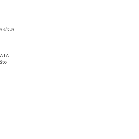
a slova
RATA
 što