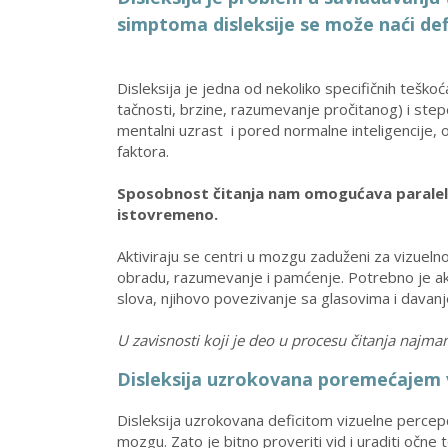
simptoma disleksije se može naći defi
Disleksija je jedna od nekoliko specifičnih teško
tačnosti, brzine, razumevanje pročitanog) i ste
mentalni uzrast i pored normalne inteligencije, oč
faktora.
Sposobnost čitanja nam omogućava paralelno
istovremeno.
Aktiviraju se centri u mozgu zaduženi za vizuelno
obradu, razumevanje i pamćenje. Potrebno je ak
slova, njihovo povezivanje sa glasovima i davan
U zavisnosti koji je deo u procesu čitanja najmanje
Disleksija uzrokovana poremećajem v
Disleksija uzrokovana deficitom vizuelne percepci
mozgu. Zato je bitno proveriti vid i uraditi očne