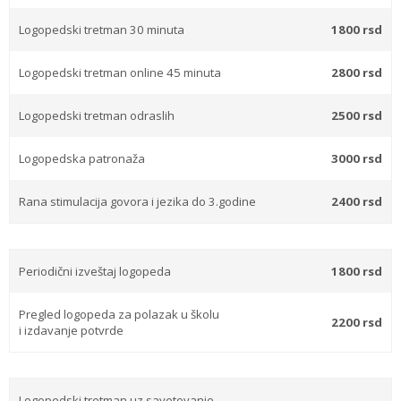
Logopedski tretman 30 minuta
1800 rsd
Logopedski tretman online 45 minuta
2800 rsd
Logopedski tretman odraslih
2500 rsd
Logopedska patronaža
3000 rsd
Rana stimulacija govora i jezika do 3.godine
2400 rsd
Periodični izveštaj logopeda
1800 rsd
Pregled logopeda za polazak u školu
2200 rsd
i izdavanje potvrde
Logopedski tretman uz savetovanje